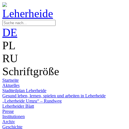
DE
PL
RU
Schriftgröße
Startseite
Aktuelles
Stadtteilplan Leherheide
Gesund leben, lernen, spielen und arbeiten in Leherheide
„Leherheide Umzu“ – Rundweg
Leherheider Blatt
Presse
Institutionen
Archiv
Geschichte