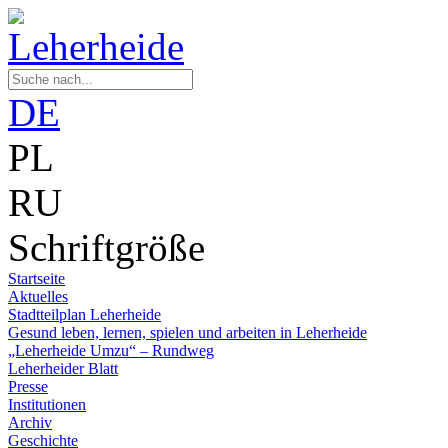
DE
PL
RU
Schriftgröße
Startseite
Aktuelles
Stadtteilplan Leherheide
Gesund leben, lernen, spielen und arbeiten in Leherheide
„Leherheide Umzu“ – Rundweg
Leherheider Blatt
Presse
Institutionen
Archiv
Geschichte